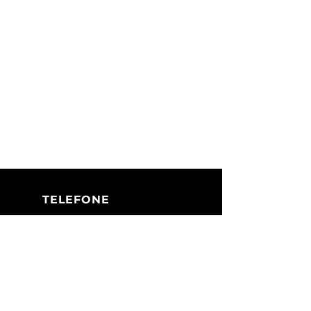
TELEFONE
+351 213 617 080
(Chamada para
a rede fixa
nacional)