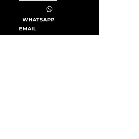
WHATSAPP
EMAIL
geral@mbpalma.com
HORÁRIO LOJA
Segunda a Sexta:
09:00 -12:45
14:30 -18:30
M. BANDEIRA DA PALMA
Desde 1962.
Especialistas em ar comprimido.
PARCEIROS
Aignep, John Guest, PCL, Parker, Insert
Deal, Mavel, Rilsan, BPal, Suc.