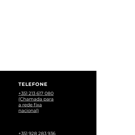
712.Small
30.AP0029
TELEFONE
+351 213 617 080
(Chamada para
a rede fixa
nacional)
+351 928 283 936