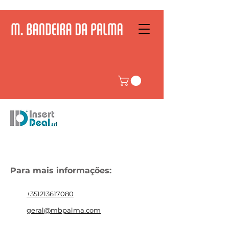
Para mais informações:
+351213617080
geral@mbpalma.com