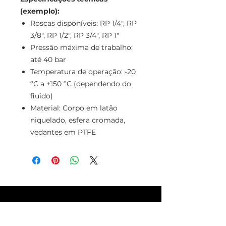
(exemplo):
Roscas disponíveis: RP 1/4", RP
3/8", RP 1/2", RP 3/4", RP 1"
Pressão máxima de trabalho:
até 40 bar
Temperatura de operação: -20
ºC a +150 ºC (dependendo do
fluido)
Material: Corpo em latão
niquelado, esfera cromada,
vedantes em PTFE
TELEFONE
+351 213 617 080