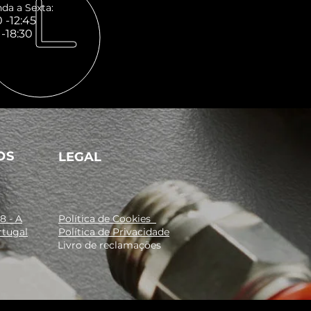
da a Sexta:
 -12:45
 -18:30
OS
LEGAL
8 - A
Política de Cookies
rtugal
Política de Privacidade
Livro de reclamações