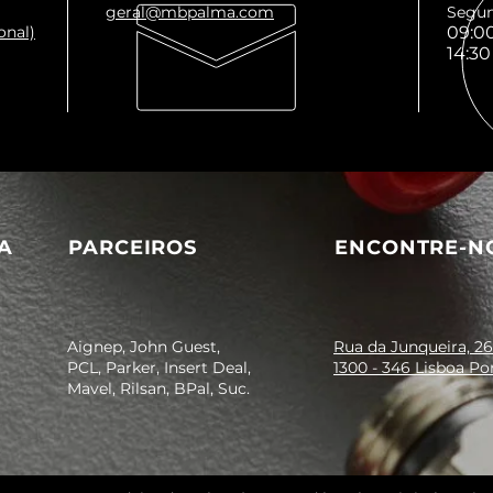
geral@mbpalma.com
Segun
onal)
09:00
14:30
A
PARCEIROS
ENCONTRE-N
Aignep, John Guest,
Rua da Junqueira, 26
PCL, Parker, Insert Deal,
1300 - 346 Lisboa Po
Mavel, Rilsan, BPal, Suc.