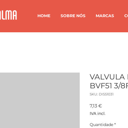
HOME
SOBRE NÓS
MARCAS
C
VALVULA
BVF51 3/8
SKU: DISS1031
Preço
7,13 €
IVA incl.
Quantidade
*