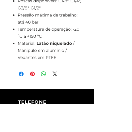
Roscas disponíveis: G1/8", G1/4",
G3/8", G1/2"
Pressão máxima de trabalho:
até 40 bar
Temperatura de operação: -20
ºC a +150 ºC
Material:
Latão niquelado
/
Manípulo em alumínio /
Vedantes em PTFE
TELEFONE
+351 213 617 080
(Chamada para
a rede fixa
nacional)