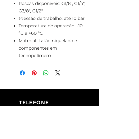
Roscas disponíveis: G1/8", G1/4",
G3/8", G1/2"
Pressão de trabalho: até 10 bar
Temperatura de operação: -10
ºC a +60 ºC
Material: Latão niquelado e
componentes em
tecnopolímero
TELEFONE
+351 213 617 080
(Chamada para
a rede fixa
nacional)