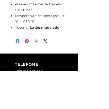
Pressão máxima de trabalho:
até 60 bar
Temperatura de operação: -20
ºC a +150 ºC
Material:
Latão niquelado
TELEFONE
+351 213 617 080
(Chamada para
a rede fixa
nacional)
+351 928 283 936