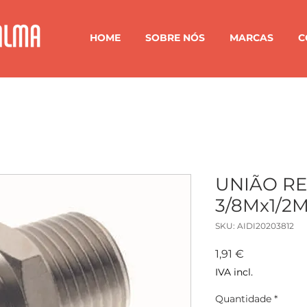
HOME
SOBRE NÓS
MARCAS
C
UNIÃO R
3/8Mx1/2
SKU: AIDI20203812
Preço
1,91 €
IVA incl.
Quantidade
*