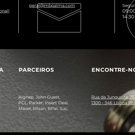
geral@mbpalma.com
Segun
onal)
09:00
14:30
A
PARCEIROS
ENCONTRE-N
Aignep, John Guest,
Rua da Junqueira, 26
PCL, Parker, Insert Deal,
1300 - 346 Lisboa Po
Mavel, Rilsan, BPal, Suc.