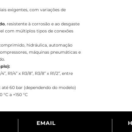
iais exigentes, com variações de
ado
, resistente à corrosão e ao desgaste
vel com múltiplos tipos de conexões
r comprimido, hidráulica, automação
, compressores, máquinas pneumáticas e
do.
plo):
4”, R1/4” x R3/8”, R3/8” x R1/2”, entre
: até 60 bar (dependendo do modelo)
0 °C a +150 °C
EMAIL
H