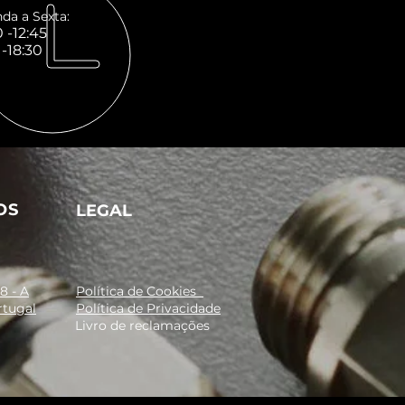
da a Sexta:
 -12:45
 -18:30
OS
LEGAL
8 - A
Política de Cookies
rtugal
Política de Privacidade
Livro de reclamações