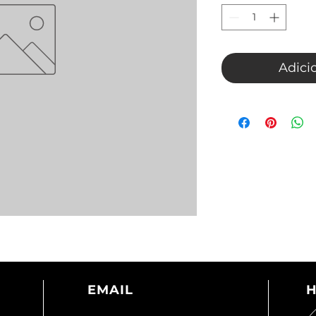
Adici
EMAIL
H