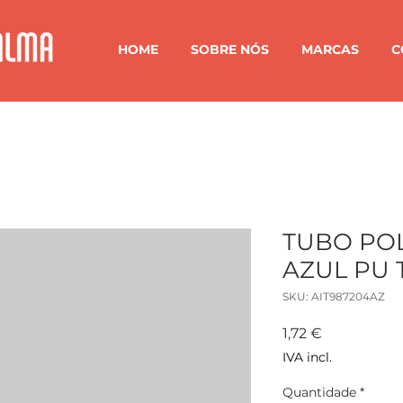
HOME
SOBRE NÓS
MARCAS
C
TUBO PO
AZUL PU 
SKU: AIT987204AZ
Preço
1,72 €
IVA incl.
Quantidade
*