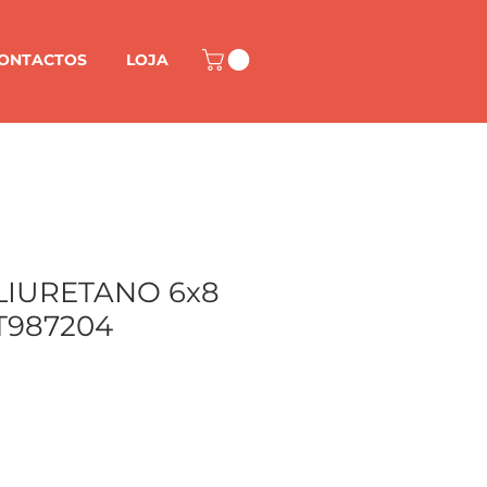
ONTACTOS
LOJA
LIURETANO 6x8
T987204