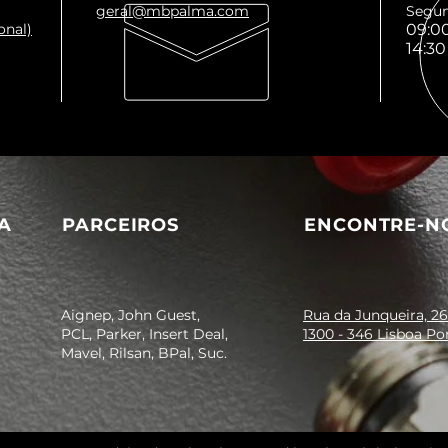
geral@mbpalma.com
Segun
onal)
09:00
14:30
A
PARCEIROS
ENCONTRE-N
Aignep, John Guest,
Rua da Junqueira, 26
PCL, Parker, Insert Deal,
1300 - 346 Lisboa Po
Mavel, Rilsan, BPal, Suc.