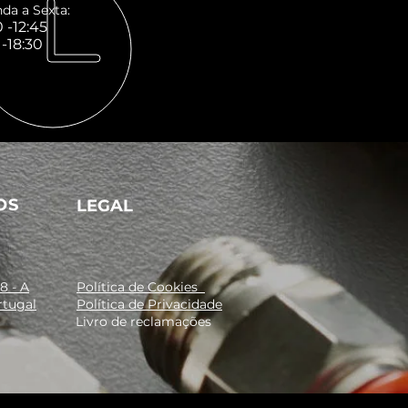
da a Sexta:
 -12:45
 -18:30
OS
LEGAL
8 - A
Política de Cookies
rtugal
Política de Privacidade
Livro de reclamações