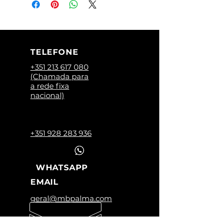
TELEFONE
+351 213 617 080
(Chamada para
a rede fixa
nacional)
+351 928 283 936
WHATSAPP
EMAIL
geral@mbpalma.com
HORÁRIO LOJA