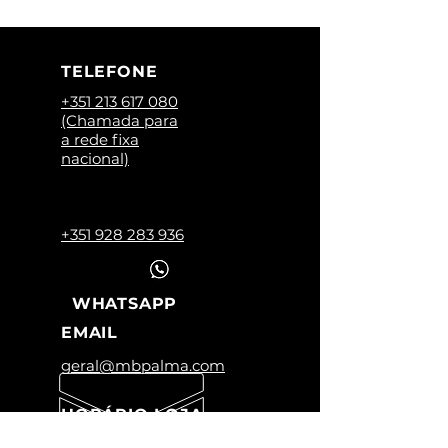
TELEFONE
+351 213 617 080
(Chamada para
a rede fixa
nacional)
+351 928 283 936
WHATSAPP
EMAIL
geral@mbpalma.com
HORÁRIO LOJA
Segunda a Sexta: