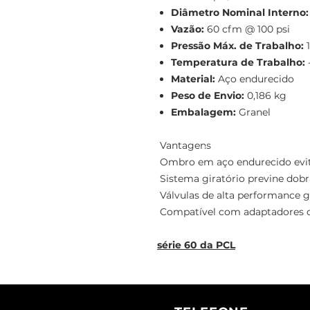
Diâmetro Nominal Interno:
Vazão:
60 cfm @ 100 psi
Pressão Máx. de Trabalho:
1
Temperatura de Trabalho:
Material:
Aço endurecido
Peso de Envio:
0,186 kg
Embalagem:
Granel
Vantagens
Ombro em aço endurecido evit
Sistema giratório previne dob
Válvulas de alta performance g
Compatível com adaptadores d
série 60 da PCL