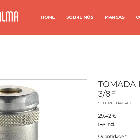
HOME
SOBRE NÓS
MARCAS
C
TOMADA P
3/8F
SKU: PCTOAC4EF
Preço
29,42 €
IVA incl.
Quantidade
*