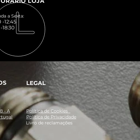
ORÁRIO LOJA
da a Sexta:
 -12:45
 -18:30
OS
LEGAL
8 - A
Política de Cookies
rtugal
Política de Privacidade
Livro de reclamações