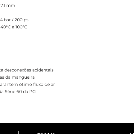
7,1 mm
4 bar / 200 psi
-40°C a 100°C
a desconexões acidentais
ras da mangueira
arantem ótimo fluxo de ar
a Série 60 da PCL