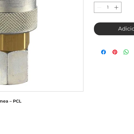
Adici
êmea – PCL