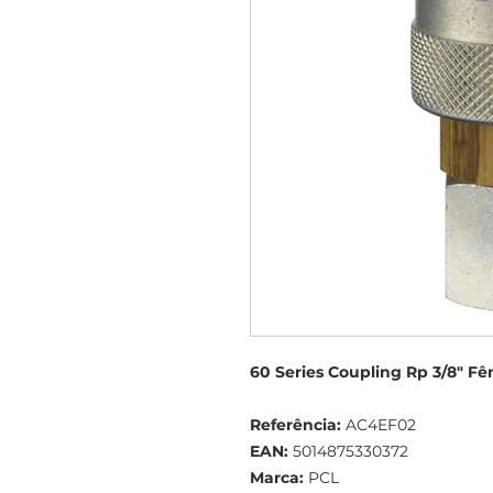
60 Series Coupling Rp 3/8" F
Referência:
AC4EF02
EAN:
5014875330372
Marca:
PCL