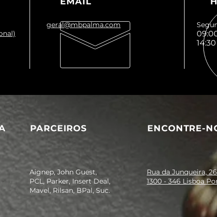
EMAIL
H
geral@mbpalma.com
Segun
onal)
09:00
14:30
A
PARCEIROS
ENCONTRE-N
Aignep, John Guest,
Rua da Junqueira, 26
PCL, Parker, Insert Deal,
1300 - 346 Lisboa Po
Mavel, Rilsan, BPal, Suc.