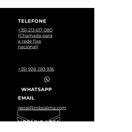
TELEFONE
+351 213 617 080
(Chamada para
a rede fixa
nacional)
+351 928 283 936
WHATSAPP
EMAIL
geral@mbpalma.com
HORÁRIO LOJA
Segunda a Sexta: