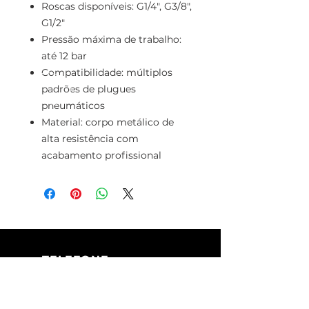
Roscas disponíveis: G1/4", G3/8",
G1/2"
Pressão máxima de trabalho:
até 12 bar
Compatibilidade: múltiplos
padrões de plugues
pneumáticos
Material: corpo metálico de
alta resistência com
acabamento profissional
TELEFONE
+351 213 617 080
(Chamada para
a rede fixa