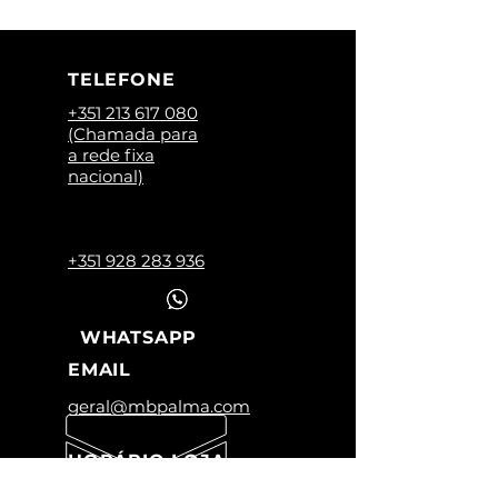
TELEFONE
+351 213 617 080
(Chamada para
a rede fixa
nacional)
+351 928 283 936
WHATSAPP
EMAIL
geral@mbpalma.com
HORÁRIO LOJA
Segunda a Sexta: