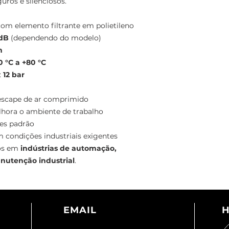
uros e silenciosos.
om elemento filtrante em polietileno
dB
(dependendo do modelo)
m
0 °C a +80 °C
:
12 bar
 escape de ar comprimido
lhora o ambiente de trabalho
es padrão
m condições industriais exigentes
cos em
indústrias de automação,
utenção industrial
.
EMAIL
H