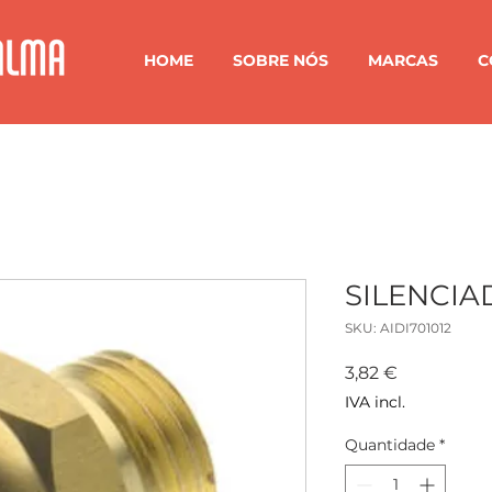
HOME
SOBRE NÓS
MARCAS
C
SILENCIAD
SKU: AIDI701012
Preço
3,82 €
IVA incl.
Quantidade
*