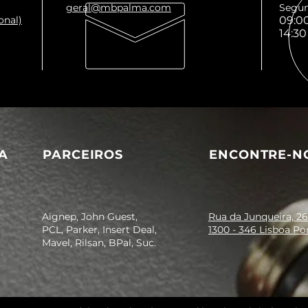
geral@mbpalma.com
Segun
onal)
09:00
14:30
A
PARCEIROS
ENCONTRE-N
Aignep, John Guest,
Rua da Junqueira, 26
PCL, Parker, Insert Deal,
1300 - 346 Lisboa Po
Mavel, Rilsan, BPal, Suc.