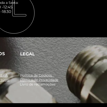
da a Sexta:
 -12:45
 -18:30
OS
LEGAL
8 - A
Política de Cookies
rtugal
Política de Privacidade
Livro de reclamações