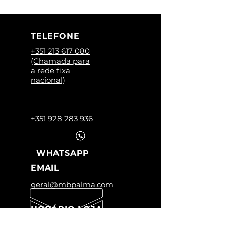
TELEFONE
+351 213 617 080
(Chamada para
a rede fixa
nacional)
+351 928 283 936
WHATSAPP
EMAIL
geral@mbpalma.com
HORÁRIO LOJA
Segunda a Sexta: