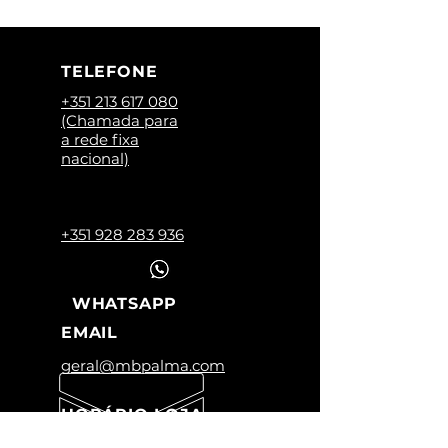
TELEFONE
+351 213 617 080
(Chamada para
a rede fixa
nacional)
+351 928 283 936
WHATSAPP
EMAIL
geral@mbpalma.com
HORÁRIO LOJA
Segunda a Sexta: