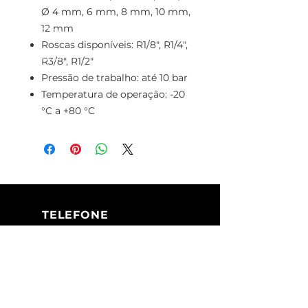
Ø 4 mm, 6 mm, 8 mm, 10 mm,
12 mm
Roscas disponíveis: R1/8", R1/4",
R3/8", R1/2"
Pressão de trabalho: até 10 bar
Temperatura de operação: -20
°C a +80 °C
TELEFONE
+351 213 617 080
(Chamada para
a rede fixa
nacional)