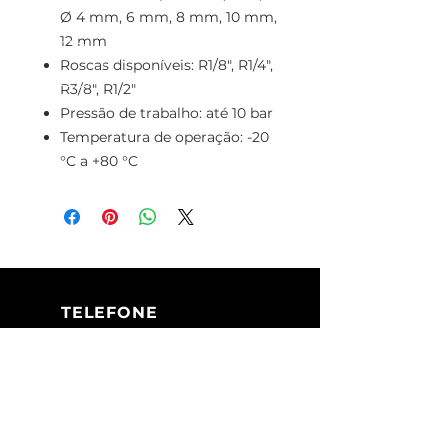
Ø 4 mm, 6 mm, 8 mm, 10 mm,
12 mm
Roscas disponíveis: R1/8", R1/4",
R3/8", R1/2"
Pressão de trabalho: até 10 bar
Temperatura de operação: -20
°C a +80 °C
TELEFONE
+351 213 617 080
(Chamada para
a rede fixa
nacional)