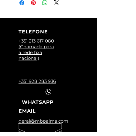
TELEFONE
+351 213 617 080
(Chamada para
a rede fixa
nacional)
+351 928 283 936
WHATSAPP
EMAIL
geral@mbpalma.com
HORÁRIO LOJA