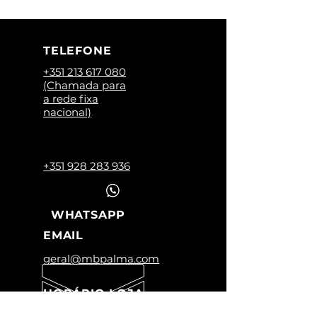
TELEFONE
+351 213 617 080
(Chamada para
a rede fixa
nacional)
+351 928 283 936
WHATSAPP
EMAIL
geral@mbpalma.com
HORÁRIO LOJA
Segunda a Sexta: