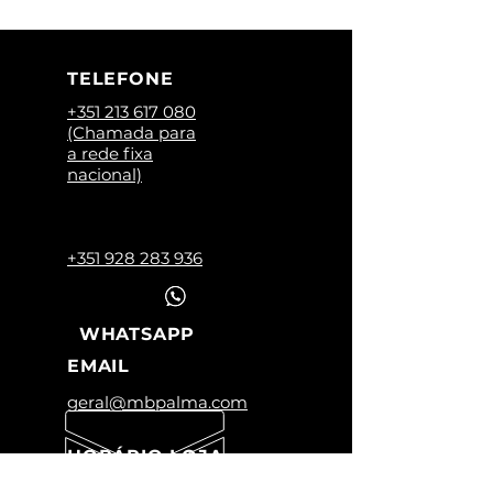
TELEFONE
+351 213 617 080
(Chamada para
a rede fixa
nacional)
+351 928 283 936
WHATSAPP
EMAIL
geral@mbpalma.com
HORÁRIO LOJA
Segunda a Sexta: