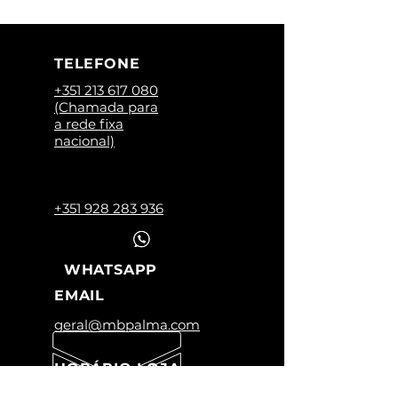
TELEFONE
+351 213 617 080
(Chamada para
a rede fixa
nacional)
+351 928 283 936
WHATSAPP
EMAIL
geral@mbpalma.com
HORÁRIO LOJA
Segunda a Sexta: