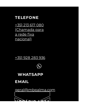
TELEFONE
+351 213 617 080
(Chamada para
a rede fixa
nacional)
+351 928 283 936
WHATSAPP
EMAIL
geral@mbpalma.com
HORÁRIO LOJA
Segunda a Sexta: