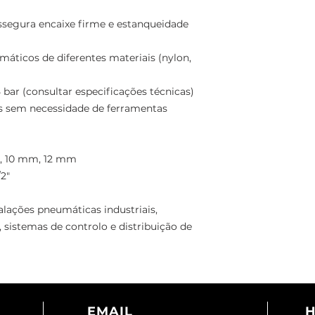
Corpo compacto e
vermelho para fácil
ssegura encaixe firme e estanqueidade
Rosca paralela (BS
ticos de diferentes materiais (nylon,
e estanqueidade su
 bar (consultar especificações técnicas)
Compatível com tu
s sem necessidade de ferramentas
materiais (nylon, PU
Indicada para press
especificações técn
, 10 mm, 12 mm
/2"
Instalação e remoç
ferramentas especi
talações pneumáticas industriais,
 sistemas de controlo e distribuição de
Diâmetros disponív
Tubo: Ø 4 mm, 6 
Roscas: G1/8", G1/4",
EMAIL
H