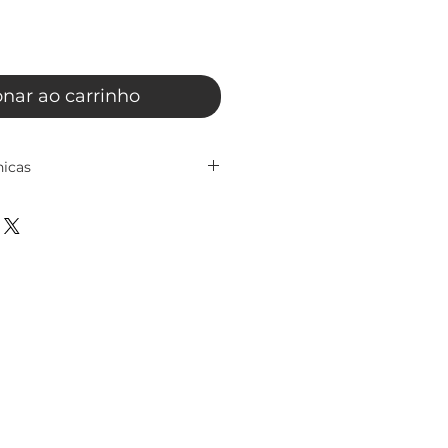
onar ao carrinho
nicas
Rosca Paralela – Série 50000
m Rosca Paralela – Série 50000
o ideal para ligações rápidas,
ras em sistemas de ar
eça da linha Push-In permite
ples e eficiente, reduzindo o
m e garantindo excelente
cipais: