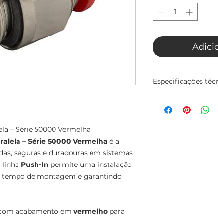
Adici
Especificações téc
Conexão Reta com 
Vermelha
A Conexão Reta co
la – Série 50000 Vermelha
Vermelha é a soluçã
seguras e duradou
alela – Série 50000 Vermelha
é a
comprimido. Esta p
pidas, seguras e duradouras em sistemas
uma instalação sim
 linha
Push-In
permite uma instalação
tempo de montage
o o tempo de montagem e garantindo
vedação.
Características prin
, com acabamento em
vermelho
para