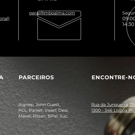
Aplicações:
Perfeita para utili
geral@mbpalma.com
pneumáticas indust
Segun
onal)
09:00
produção, sistemas
14:30
ar comprimido.
A
PARCEIROS
ENCONTRE-N
Aignep, John Guest,
Rua da Junqueira, 26
PCL, Parker, Insert Deal,
1300 - 346 Lisboa Po
Mavel, Rilsan, BPal, Suc.