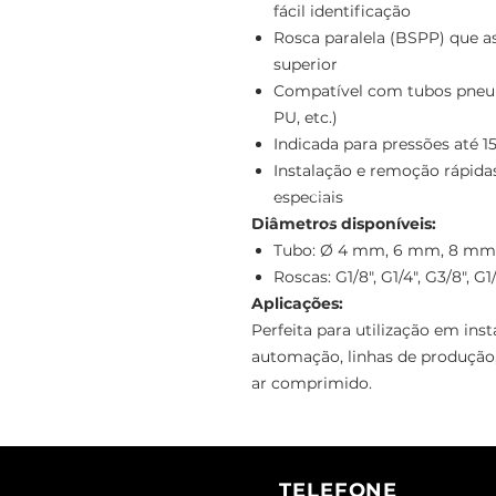
fácil identificação
Rosca paralela (BSPP) que a
superior
Compatível com tubos pneumá
PU, etc.)
Indicada para pressões até 15
Instalação e remoção rápida
especiais
Diâmetros disponíveis:
Tubo: Ø 4 mm, 6 mm, 8 mm
Roscas: G1/8", G1/4", G3/8", G1
Aplicações:
Perfeita para utilização em ins
automação, linhas de produção,
ar comprimido.
TELEFONE