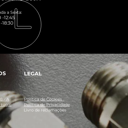
zação em instalações
riais, automação, linhas de
da a Sexta:
 -12:45
 de controlo e distribuição de
 -18:30
OS
LEGAL
8 - A
Política de Cookies
rtugal
Política de Privacidade
Livro de reclamações