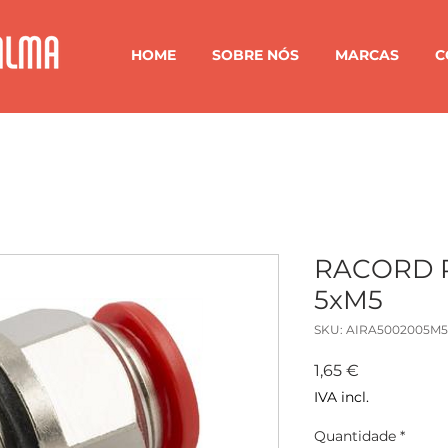
HOME
SOBRE NÓS
MARCAS
C
RACORD 
5xM5
SKU: AIRA5002005M5
Preço
1,65 €
IVA incl.
Quantidade
*