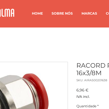
HOME
SOBRE NÓS
MARCAS
C
RACORD 
16x3/8M
SKU: AIRA500201638
Preço
6,96 €
IVA incl.
Quantidade
*