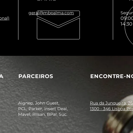
Aplicações:
Perfeita para utili
geral@mbpalma.com
pneumáticas indust
Segun
onal)
09:00
produção, sistemas
14:30
ar comprimido.
A
PARCEIROS
ENCONTRE-N
Aignep, John Guest,
Rua da Junqueira, 26
PCL, Parker, Insert Deal,
1300 - 346 Lisboa Po
Mavel, Rilsan, BPal, Suc.