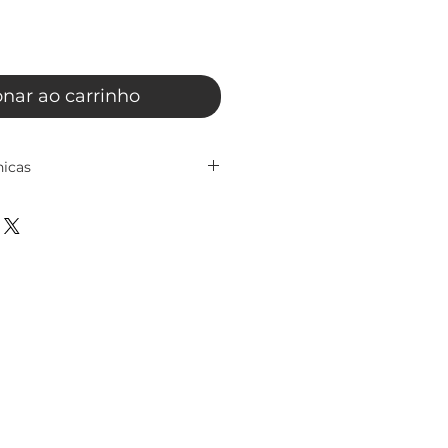
onar ao carrinho
nicas
Rosca Paralela – Série 50000
m Rosca Paralela – Série 50000
o ideal para ligações rápidas,
ras em sistemas de ar
eça da linha Push-In permite
ples e eficiente, reduzindo o
m e garantindo excelente
cipais: