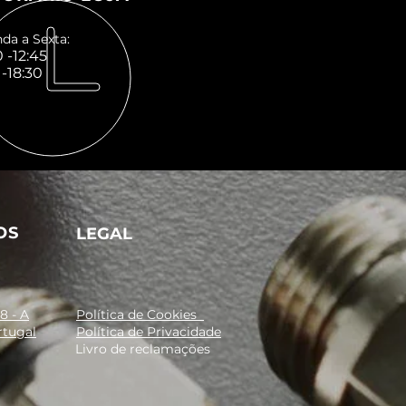
zação em instalações
riais, automação, linhas de
da a Sexta:
 -12:45
 de controlo e distribuição de
 -18:30
OS
LEGAL
8 - A
Política de Cookies
rtugal
Política de Privacidade
Livro de reclamações