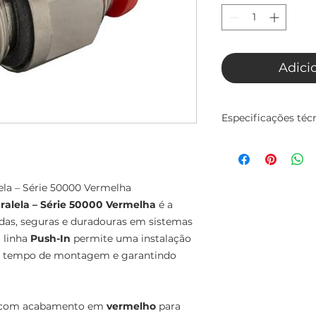
Adici
Especificações téc
Conexão Reta com 
Vermelha
A Conexão Reta co
la – Série 50000 Vermelha
Vermelha é a soluçã
seguras e duradou
alela – Série 50000 Vermelha
é a
comprimido. Esta p
pidas, seguras e duradouras em sistemas
uma instalação sim
 linha
Push-In
permite uma instalação
tempo de montage
o o tempo de montagem e garantindo
vedação.
Características prin
, com acabamento em
vermelho
para