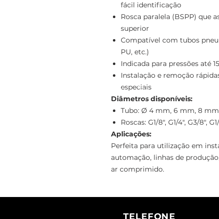
fácil identificação
Rosca paralela (BSPP) que a
superior
Compatível com tubos pneumá
PU, etc.)
Indicada para pressões até 15
Instalação e remoção rápida
especiais
Diâmetros disponíveis:
Tubo: Ø 4 mm, 6 mm, 8 mm
Roscas: G1/8", G1/4", G3/8", G1
Aplicações:
Perfeita para utilização em ins
automação, linhas de produção,
ar comprimido.
TELEFONE