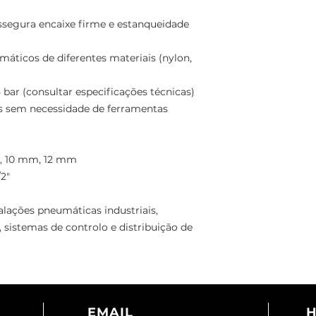
Corpo compacto e
vermelho para fácil
ssegura encaixe firme e estanqueidade
Rosca paralela (BS
ticos de diferentes materiais (nylon,
e estanqueidade su
 bar (consultar especificações técnicas)
Compatível com tu
s sem necessidade de ferramentas
materiais (nylon, PU
Indicada para press
especificações técn
, 10 mm, 12 mm
/2"
Instalação e remoç
ferramentas especi
talações pneumáticas industriais,
 sistemas de controlo e distribuição de
Diâmetros disponív
Tubo: Ø 4 mm, 6 
Roscas: G1/8", G1/4",
EMAIL
H