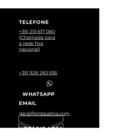
TELEFONE
+351 213 617 080
(Chamada para
a rede fixa
nacional)
+351 928 283 936
WHATSAPP
EMAIL
geral@mbpalma.com
HORÁRIO LOJA
Segunda a Sexta: