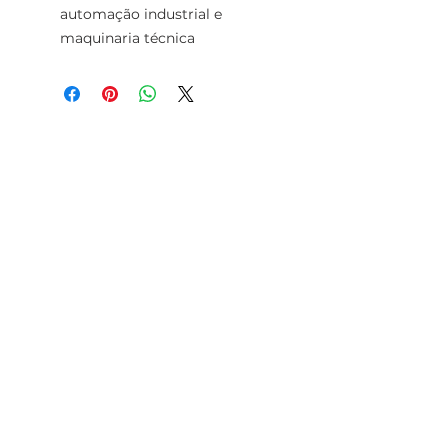
automação industrial e
maquinaria técnica
TELEFONE
+351 213 617 080
(Chamada para
a rede fixa
nacional)
+351 928 283 936
WHATSAPP