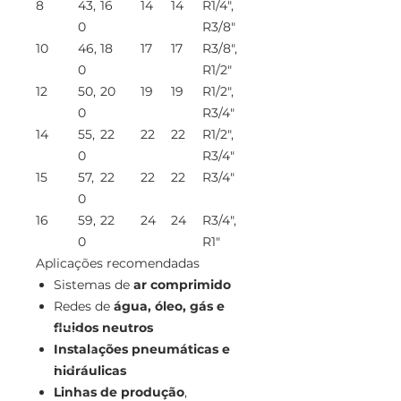
8
43,
16
14
14
R1/4",
0
R3/8"
10
46,
18
17
17
R3/8",
0
R1/2"
12
50,
20
19
19
R1/2",
0
R3/4"
14
55,
22
22
22
R1/2",
0
R3/4"
15
57,
22
22
22
R3/4"
0
16
59,
22
24
24
R3/4",
0
R1"
Aplicações recomendadas
Sistemas de
ar comprimido
Redes de
água, óleo, gás e
fluidos neutros
Instalações pneumáticas e
hidráulicas
Linhas de produção
,