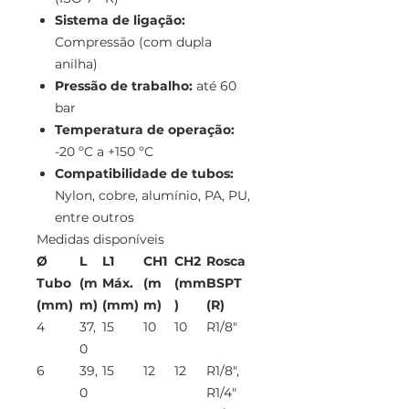
Sistema de ligação:
Compressão (com dupla
anilha)
Pressão de trabalho:
até 60
bar
Temperatura de operação:
-20 ºC a +150 ºC
Compatibilidade de tubos:
Nylon, cobre, alumínio, PA, PU,
entre outros
Medidas disponíveis
Ø
L
L1
CH1
CH2
Rosca
Tubo
(m
Máx.
(m
(mm
BSPT
(mm)
m)
(mm)
m)
)
(R)
4
37,
15
10
10
R1/8"
0
6
39,
15
12
12
R1/8",
0
R1/4"