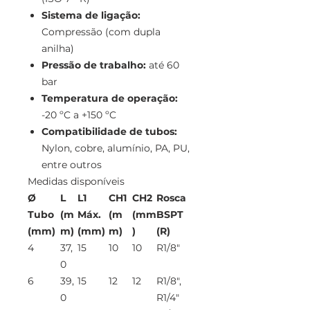
Sistema de ligação:
Compressão (com dupla
anilha)
Pressão de trabalho:
até 60
bar
Temperatura de operação:
-20 ºC a +150 ºC
Compatibilidade de tubos:
Nylon, cobre, alumínio, PA, PU,
entre outros
Medidas disponíveis
Ø
L
L1
CH1
CH2
Rosca
Tubo
(m
Máx.
(m
(mm
BSPT
(mm)
m)
(mm)
m)
)
(R)
4
37,
15
10
10
R1/8"
0
6
39,
15
12
12
R1/8",
0
R1/4"