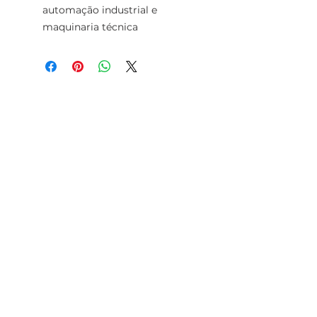
automação industrial e
maquinaria técnica
TELEFONE
+351 213 617 080
(Chamada para
a rede fixa
nacional)
+351 928 283 936
WHATSAPP