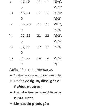
8
43,
16
14
14
R1/4",
0
R3/8"
10
46,
18
17
17
R3/8",
0
R1/2"
12
50,
20
19
19
R1/2",
0
R3/4"
14
55,
22
22
22
R1/2",
0
R3/4"
15
57,
22
22
22
R3/4"
0
16
59,
22
24
24
R3/4",
0
R1"
Aplicações recomendadas
Sistemas de
ar comprimido
Redes de
água, óleo, gás e
fluidos neutros
Instalações pneumáticas e
hidráulicas
Linhas de produção
,