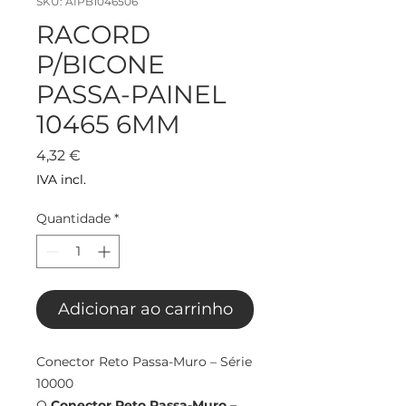
SKU: AIPB1046506
RACORD
P/BICONE
PASSA-PAINEL
10465 6MM
Preço
4,32 €
IVA incl.
Quantidade
*
Adicionar ao carrinho
Conector Reto Passa-Muro – Série
10000
O
Conector Reto Passa-Muro –