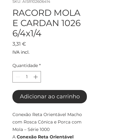
SKU: AISR102606414
RACORD MOLA
E CARDAN 1026
6/4x1/4
Preço
3,31 €
IVA incl.
Quantidade
*
Adicionar ao carrinho
Conexão Reta Orientável Macho
com Rosca Cónica e Porca com
Mola – Série 1000
A
Conexão Reta Orientável