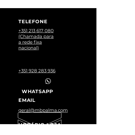
TELEFONE
+351 213 617 080
(Chamada para
a rede fixa
nacional)
+351 928 283 936
WHATSAPP
EMAIL
geral@mbpalma.com
HORÁRIO LOJA
Segunda a Sexta: