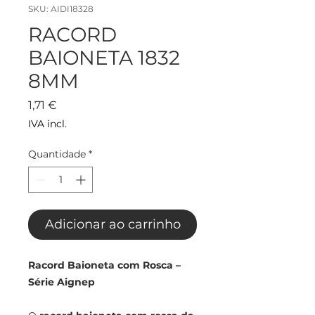
SKU: AIDI18328
RACORD
BAIONETA 1832
8MM
Preço
1,71 €
IVA incl.
Quantidade
*
Adicionar ao carrinho
Racord Baioneta com Rosca –
Série Aignep