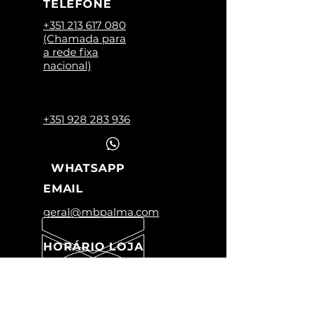
TELEFONE
+351 213 617 080
(Chamada para
a rede fixa
nacional)
+351 928 283 936
WHATSAPP
EMAIL
geral@mbpalma.com
HORÁRIO LOJA
Segunda a Sexta:
09:00 -12:45
14:30 -18:30