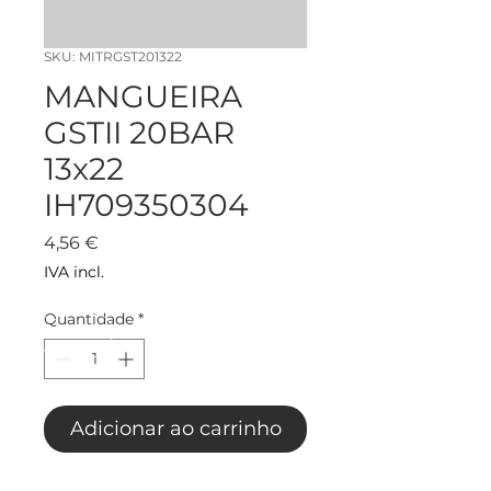
SKU: MITRGST201322
MANGUEIRA
GSTII 20BAR
13x22
IH709350304
Preço
4,56 €
IVA incl.
Quantidade
*
Adicionar ao carrinho