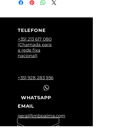
TELEFONE
+351 213 617 080
(Chamada para
a rede fixa
nacional)
+351 928 283 936
WHATSAPP
EMAIL
geral@mbpalma.com
HORÁRIO LOJA