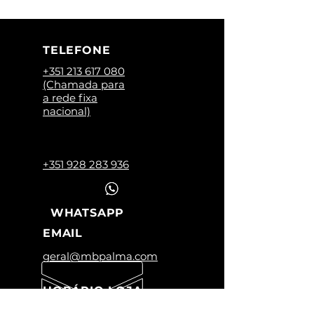
TELEFONE
+351 213 617 080
(Chamada para
a rede fixa
nacional)
+351 928 283 936
WHATSAPP
EMAIL
geral@mbpalma.com
HORÁRIO LOJA
Segunda a Sexta: