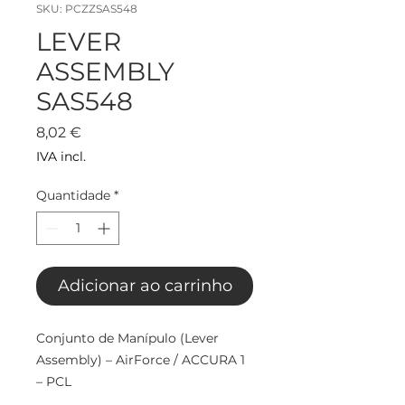
SKU: PCZZSAS548
LEVER
ASSEMBLY
SAS548
Preço
8,02 €
IVA incl.
Quantidade
*
Adicionar ao carrinho
Conjunto de Manípulo (Lever
Assembly) – AirForce / ACCURA 1
– PCL