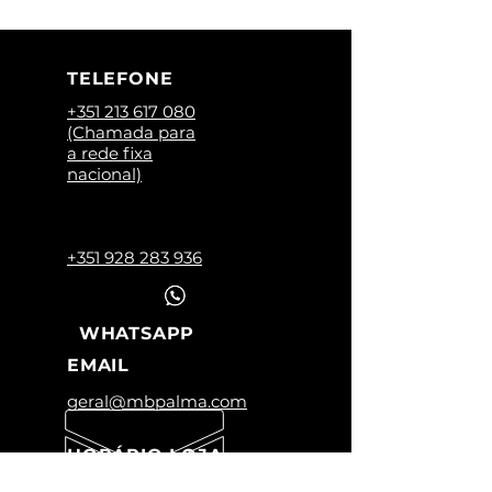
TELEFONE
+351 213 617 080
(Chamada para
a rede fixa
nacional)
+351 928 283 936
WHATSAPP
EMAIL
geral@mbpalma.com
HORÁRIO LOJA
Segunda a Sexta: