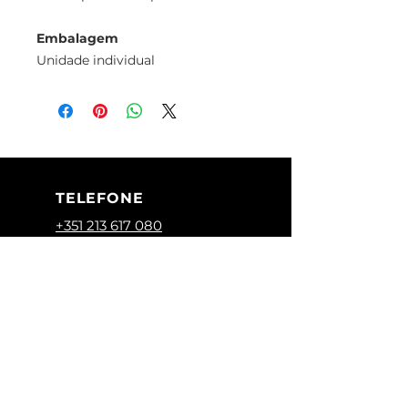
Embalagem
Unidade individual
TELEFONE
+351 213 617 080
(Chamada para
a rede fixa
nacional)
+351 928 283 936