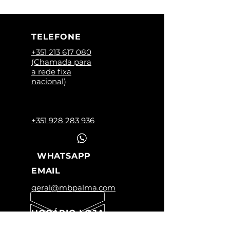
TELEFONE
+351 213 617 080
(Chamada para
a rede fixa
nacional)
+351 928 283 936
WHATSAPP
EMAIL
geral@mbpalma.com
HORÁRIO LOJA
Segunda a Sexta: