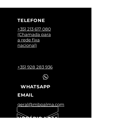
TELEFONE
+351 213 617 080
(Chamada para
a rede fixa
nacional)
+351 928 283 936
WHATSAPP
EMAIL
geral@mbpalma.com
HORÁRIO LOJA
Segunda a Sexta: