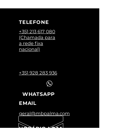
TELEFONE
+351 213 617 080
(Chamada para
a rede fixa
nacional)
+351 928 283 936
WHATSAPP
EMAIL
geral@mbpalma.com
HORÁRIO LOJA
Segunda a Sexta: