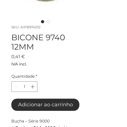
SKU: AIPB974012
BICONE 9740
12MM
Preço
0,41 €
IVA incl.
Quantidade
*
Adicionar ao carrinho
Bucha – Série 9000