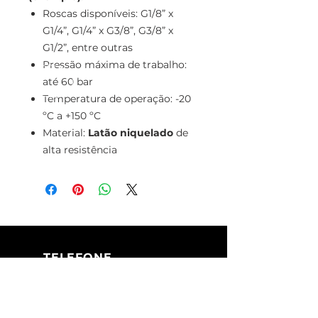
Roscas disponíveis: G1/8” x
G1/4”, G1/4” x G3/8”, G3/8” x
G1/2”, entre outras
Pressão máxima de trabalho:
até 60 bar
Temperatura de operação: -20
ºC a +150 ºC
Material:
Latão niquelado
de
alta resistência
TELEFONE
+351 213 617 080
(Chamada para
a rede fixa