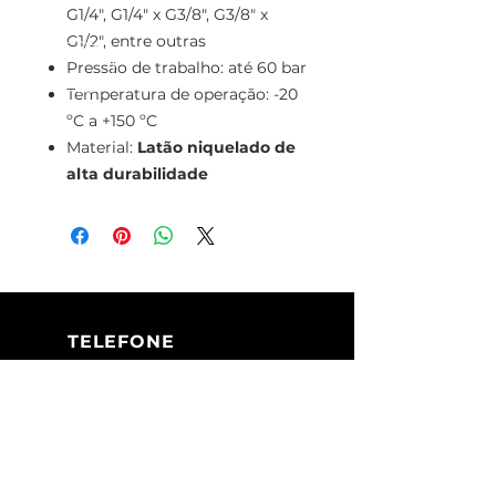
G1/4", G1/4" x G3/8", G3/8" x
G1/2", entre outras
Pressão de trabalho: até 60 bar
Temperatura de operação: -20
ºC a +150 ºC
Material:
Latão niquelado de
alta durabilidade
TELEFONE
+351 213 617 080
(Chamada para
a rede fixa
nacional)