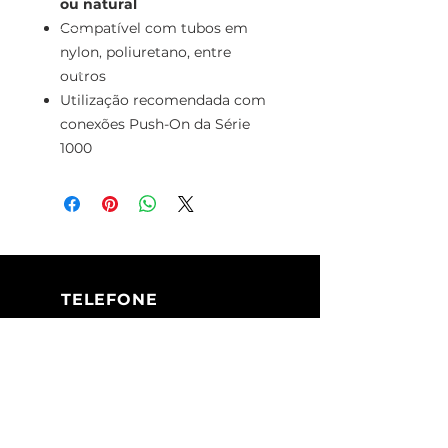
ou natural
Compatível com tubos em
nylon, poliuretano, entre
outros
Utilização recomendada com
conexões Push-On da Série
1000
TELEFONE
+351 213 617 080
(Chamada para
a rede fixa
nacional)