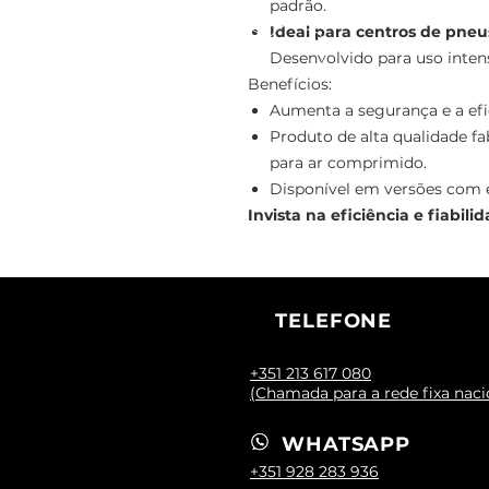
padrão.
Ideal para centros de pneus
Desenvolvido para uso inten
Benefícios:
Aumenta a segurança e a efi
Produto de alta qualidade fa
para ar comprimido.
Disponível em versões com 
Invista na eficiência e fiabi
TELEFONE
+351 213 617 080
(Chamada para a rede fixa naci
WHATSAPP
+351 928 283 936