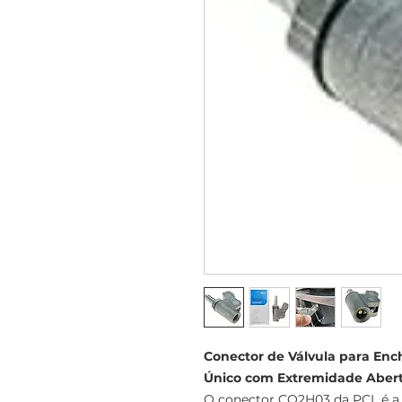
Conector de Válvula para En
Único com Extremidade Abert
O conector CO2H03 da PCL é a e