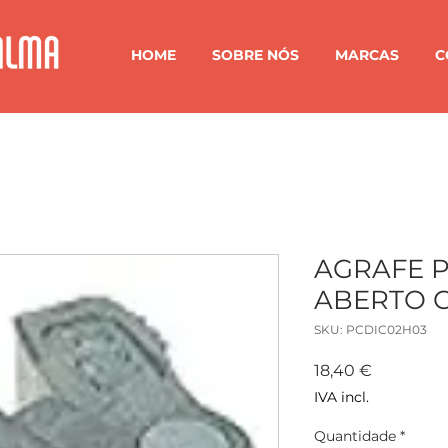
HOME
SOBRE NÓS
MARCAS
C
AGRAFE P
ABERTO 
SKU: PCDIC02H03
Preço
18,40 €
IVA incl.
Quantidade
*