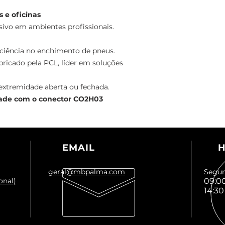
 e oficinas
sivo em ambientes profissionais.
ciência no enchimento de pneus.
bricado pela PCL, líder em soluções
extremidade aberta ou fechada.
lidade com o conector CO2H03
EMAIL
H
geral@mbpalma.com
Segun
onal)
09:00
14:30