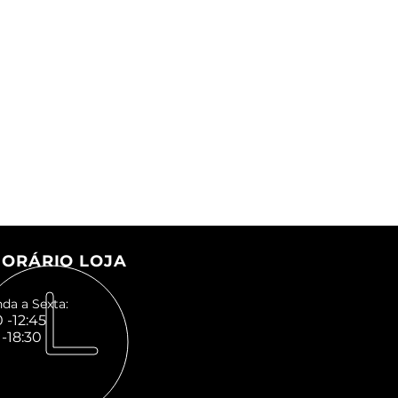
ORÁRIO LOJA
da a Sexta:
 -12:45
 -18:30