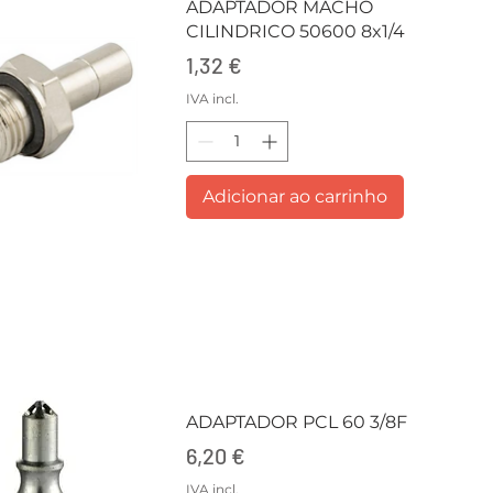
ADAPTADOR MACHO
CILINDRICO 50600 8x1/4
Preço
1,32 €
IVA incl.
Adicionar ao carrinho
ADAPTADOR PCL 60 3/8F
Preço
6,20 €
IVA incl.