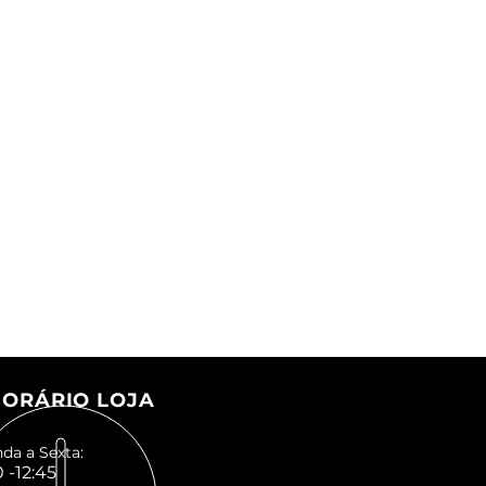
ORÁRIO LOJA
da a Sexta:
 -12:45