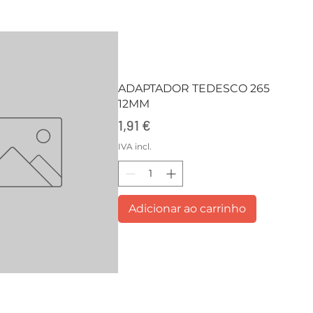
ADAPTADOR TEDESCO 265
12MM
Preço
1,91 €
IVA incl.
Adicionar ao carrinho