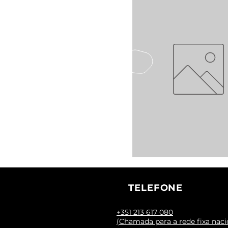
TELEFONE
+351 213 617 080
(Chamada para a rede fixa naci