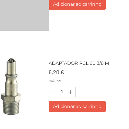
Adicionar ao carrinho
ADAPTADOR PCL 60 3/8 M
Preço
6,20 €
IVA incl.
Adicionar ao carrinho