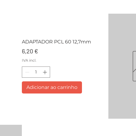
ADAPTADOR PCL 60 12,7mm
Preço
6,20 €
IVA incl.
Adicionar ao carrinho