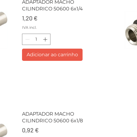
ADAPTADOR MACHO
CILINDRICO 50600 6x1/4
Preço
1,20 €
IVA incl.
Adicionar ao carrinho
ADAPTADOR MACHO
CILINDRICO 50600 6x1/8
Preço
0,92 €