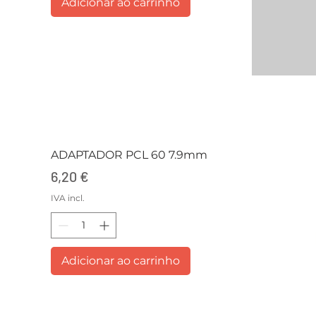
Adicionar ao carrinho
ADAPTADOR PCL 60 7.9mm
Preço
6,20 €
IVA incl.
Adicionar ao carrinho