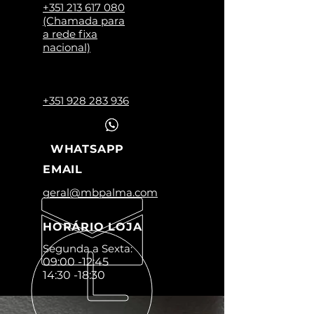
+351 213 617 080
(Chamada para
a rede fixa
nacional)
+351 928 283 936
WHATSAPP
EMAIL
geral@mbpalma.com
HORÁRIO LOJA
Segunda a Sexta:
09:00 -12:45
14:30 -18:30