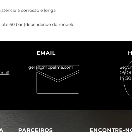
sistência à corrosão e longa
: até 60 bar (dependendo do modelo
EMAIL
H
geral@mbpalma.com
Segun
onal)
09:00
14:30
A
PARCEIROS
ENCONTRE-N