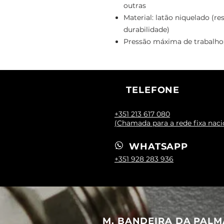
outras
Material: latão niquelado (re
durabilidade)
Pressão máxima de trabalho
TELEFONE
+351 213 617 080
(Chamada para a rede fixa naci
WHATSAPP
+351 928 283 936
M. BANDEIRA DA PALM