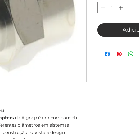
Adici
ers
apters
da Aignep é um componente
diferentes diâmetros em sistemas
m construção robusta e design