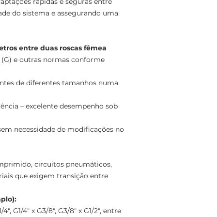
aptações rápidas e seguras entre
dade do sistema e assegurando uma
tros entre duas roscas fêmea
(G) e outras normas conforme
entes de diferentes tamanhos numa
stência – excelente desempenho sob
, sem necessidade de modificações no
mprimido, circuitos pneumáticos,
triais que exigem transição entre
plo):
4", G1/4" x G3/8", G3/8" x G1/2", entre