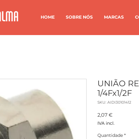
HOME
SOBRE NÓS
MARCAS
C
UNIÃO RE
1/4Fx1/2F
SKU: AIDI30101412
Preço
2,07 €
IVA incl.
Quantidade
*