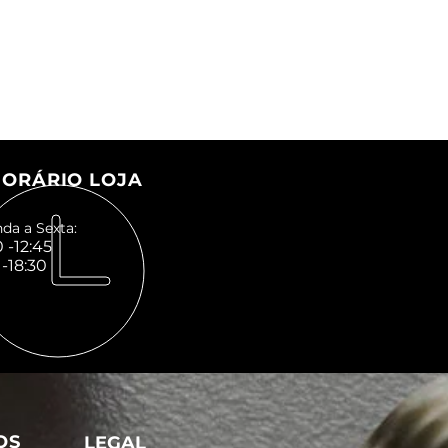
ORÁRIO LOJA
da a Sexta:
 -12:45
 -18:30
OS
LEGAL